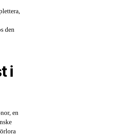
lettera,
os den
t i
onor, en
anske
förlora