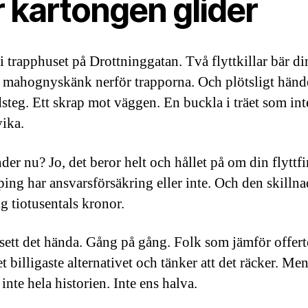
r kartongen glider
 i trapphuset på Drottninggatan. Två flyttkillar bär di
 mahognyskänk nerför trapporna. Och plötsligt hände
dsteg. Ett skrap mot väggen. En buckla i träet som int
vika.
der nu? Jo, det beror helt och hållet på om din flyttfi
ing har ansvarsförsäkring eller inte. Och den skilln
g tiotusentals kronor.
 sett det hända. Gång på gång. Folk som jämför offert
et billigaste alternativet och tänker att det räcker. Men
 inte hela historien. Inte ens halva.