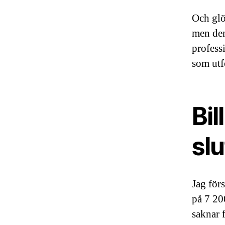
Och glö
men den
profess
som utf
Bil
sl
Jag för
på 7 20
saknar f