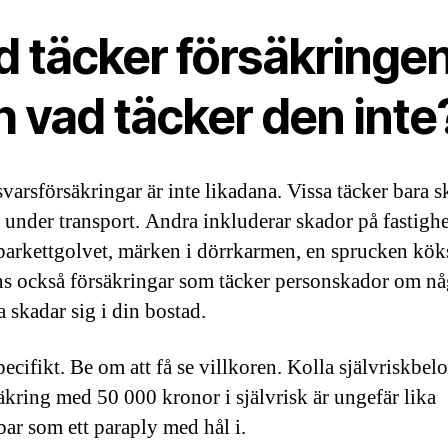
d täcker försäkringen
 vad täcker den inte
svarsförsäkringar är inte likadana. Vissa täcker bara 
 under transport. Andra inkluderar skador på fastigh
 parkettgolvet, märken i dörrkarmen, en sprucken kök
ns också försäkringar som täcker personskador om n
a skadar sig i din bostad.
ecifikt. Be om att få se villkoren. Kolla självriskbel
äkring med 50 000 kronor i självrisk är ungefär lika
ar som ett paraply med hål i.