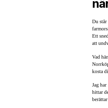
nä
Du står
farmors
Ett sne
att und
Vad hän
Norrköp
kosta di
Jag har
hittar d
berättar