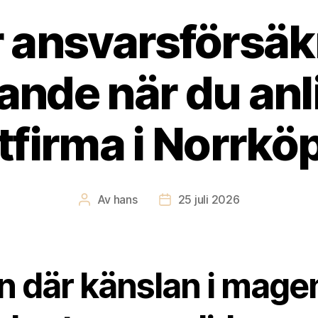
 ansvarsförsäk
ande när du anli
ttfirma i Norrkö
Av
hans
25 juli 2026
Inläggsförfattare
Inläggsdatum
n där känslan i mage