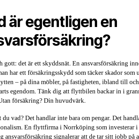
d är egentligen en
svarsförsäkring?
h gott: det är ett skyddsnät. En ansvarsförsäkring inn
rman har ett försäkringsskydd som täcker skador som 
lytten – på dina möbler, på fastigheten, ibland till oc
parts egendom. Tänk dig att flyttbilen backar in i gra
 Utan försäkring? Din huvudvärk.
 du vad? Det handlar inte bara om pengar. Det hand
ionalism. En flyttfirma i Norrköping som investerar i
g ansvarsförsäkring signalerar att de tar sitt jobb på a