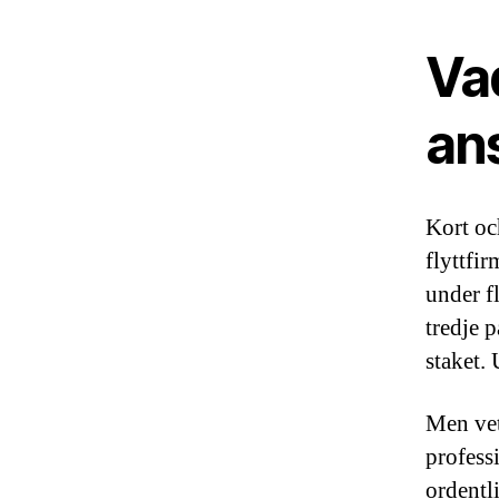
Va
an
Kort oc
flyttfi
under f
tredje 
staket.
Men vet
profess
ordentli