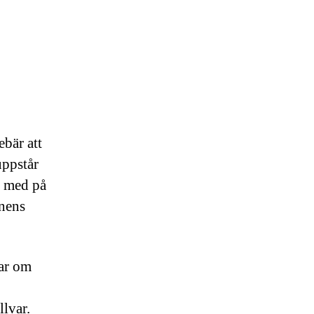
ebär att
uppstår
h med på
nnens
lar om
llvar.