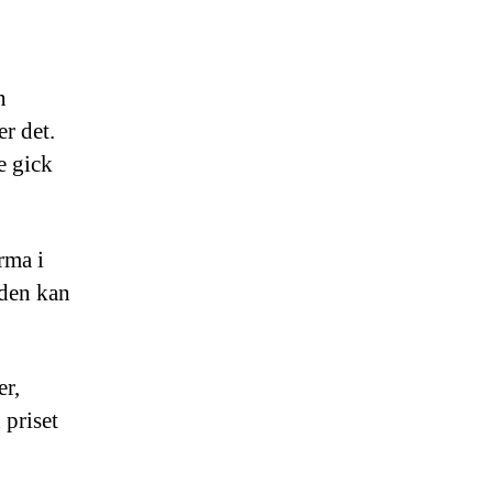
n
r det.
e gick
rma i
aden kan
er,
 priset