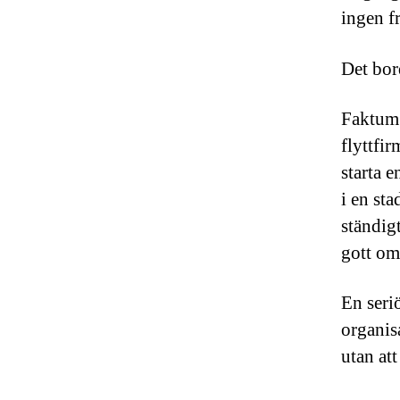
ingen f
Det bord
Faktum 
flyttfi
starta 
i en st
ständig
gott om
En seri
organis
utan at