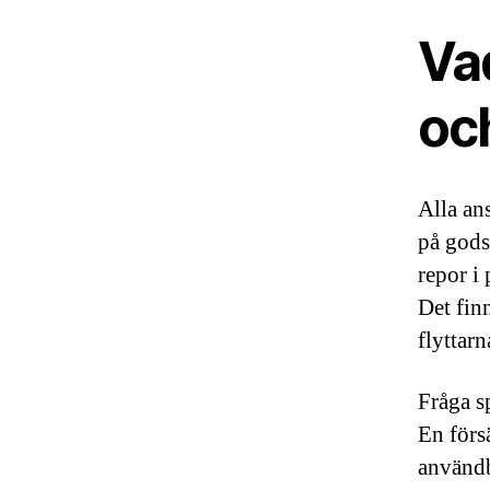
Va
och
Alla an
på gods
repor i
Det fin
flyttarn
Fråga sp
En förs
användb