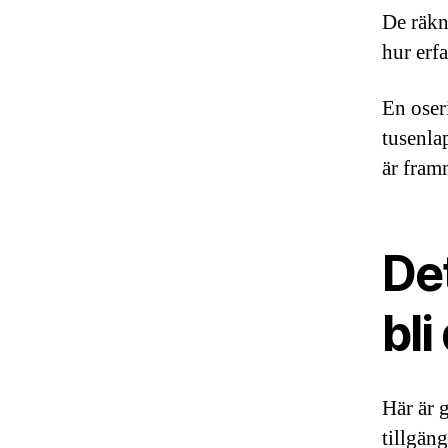
De räkna
hur erfa
En oser
tusenla
är fram
Det
bli
Här är 
tillgän