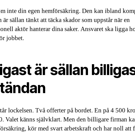
m inte din egen hemförsäkring. Den kan ibland komp
 är sällan tänkt att täcka skador som uppstår när en
ionell aktör hanterar dina saker. Ansvaret ska ligga h
ör jobbet.
ligast är sällan billigas
utändan
står lockelsen. Två offerter på bordet. En på 4 500 kr
0. Valet känns självklart. Men den billigare firman k
örsäkring, kör med svart arbetskraft och har noll att 