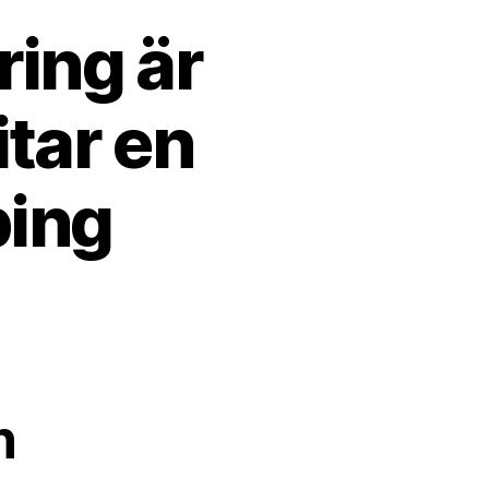
ring är
tar en
ping
n