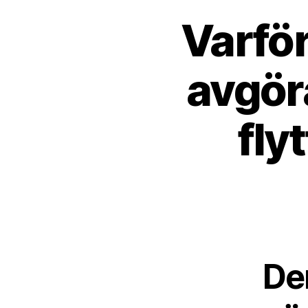
Varför
avgör
fly
De