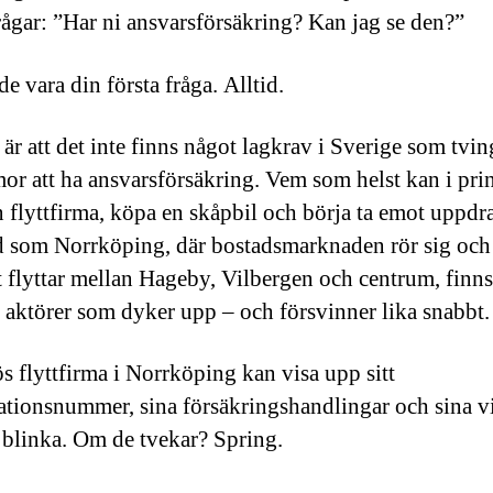
rågar: ”Har ni ansvarsförsäkring? Kan jag se den?”
e vara din första fråga. Alltid.
är att det inte finns något lagkrav i Sverige som tvin
rmor att ha ansvarsförsäkring. Vem som helst kan i pri
en flyttfirma, köpa en skåpbil och börja ta emot uppd
ad som Norrköping, där bostadsmarknaden rör sig och
t flyttar mellan Hageby, Vilbergen och centrum, finns
 aktörer som dyker upp – och försvinner lika snabbt.
ös flyttfirma i Norrköping kan visa upp sitt
ationsnummer, sina försäkringshandlingar och sina v
t blinka. Om de tvekar? Spring.