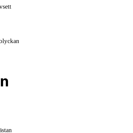
vsett
 olyckan
an
ästan