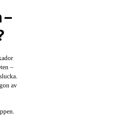
 –
?
skador
eten –
slucka.
ågon av
oppen.