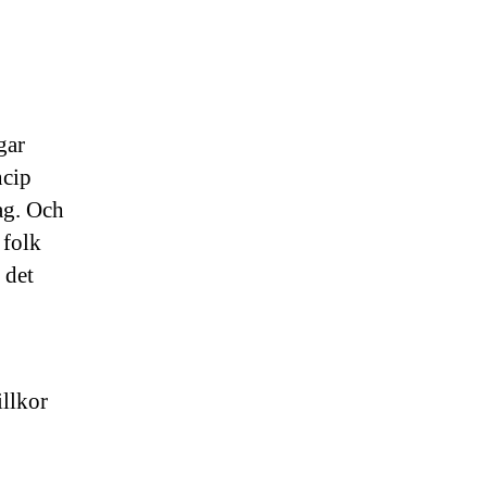
gar
ncip
rag. Och
 folk
 det
illkor