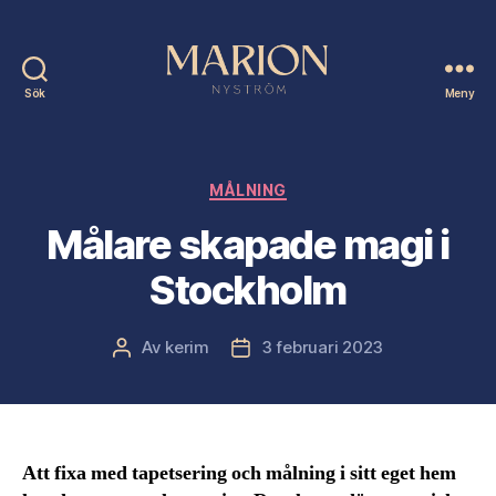
Sök
Meny
Marion
Nyström
Kategorier
MÅLNING
Målare skapade magi i
Stockholm
Av
kerim
3 februari 2023
Inläggsförfattare
Inläggsdatum
Att fixa med tapetsering och målning i sitt eget hem